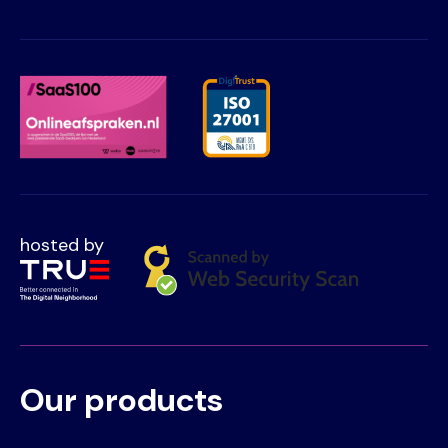
hosted by
Our products
Voet
Primair
menu