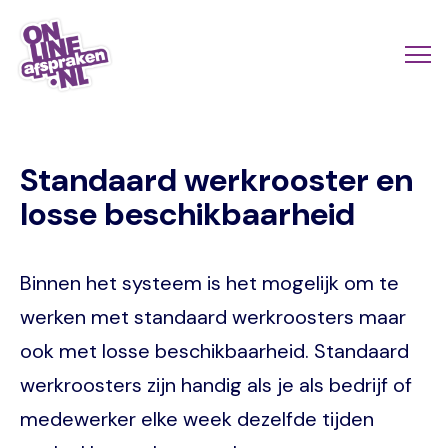
Skip
to
Actio
Ope
main
links
me
Onlineafspraken.nl
content
scroll
Standaard werkrooster en
mobi
losse beschikbaarheid
Binnen het systeem is het mogelijk om te
werken met standaard werkroosters maar
ook met losse beschikbaarheid. Standaard
werkroosters zijn handig als je als bedrijf of
medewerker elke week dezelfde tijden