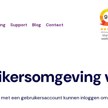
Action
Primair
links
menu
ing
Support
Blog
Contact
kersomgeving v
n met een gebruikersaccount kunnen inloggen om 