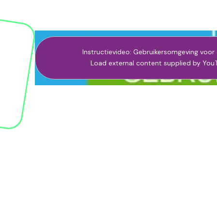
Instructievideo: Gebruikersomgeving voor 
Load external content supplied by
You