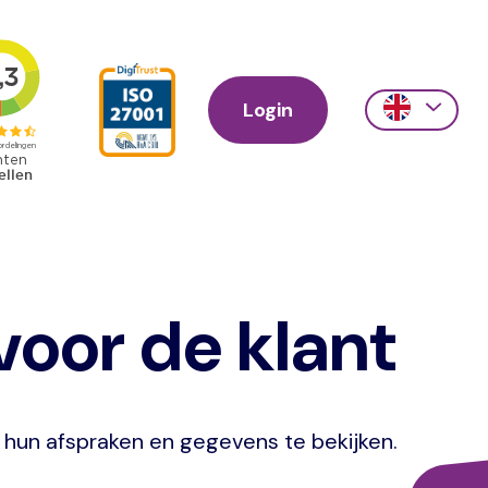
Login
Action
links
scroll
oor de klant
hun afspraken en gegevens te bekijken.