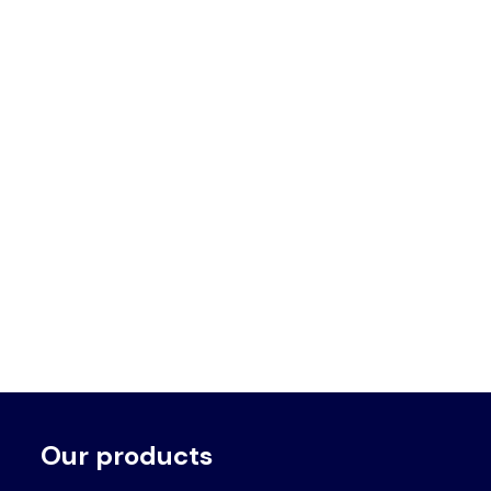
Our products
Voet
Primair
menu