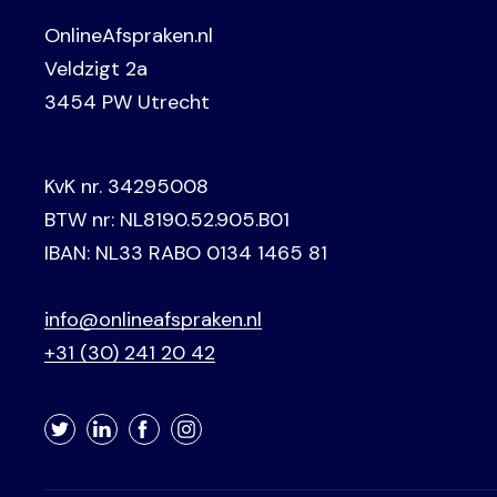
OnlineAfspraken.nl
Veldzigt 2a
3454 PW Utrecht
KvK nr. 34295008
BTW nr: NL8190.52.905.B01
IBAN: NL33 RABO 0134 1465 81
info@onlineafspraken.nl
+31 (30) 241 20 42
Twitter
LinkedIn
Facebook
Instagram