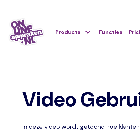
Skip
to
Action
main
Hoofdnavigatie
Primair
Products
Functies
Pric
links
content
menu
scroll
Onlineafspraken.nl
mobile
Video Gebrui
In deze video wordt getoond hoe klante