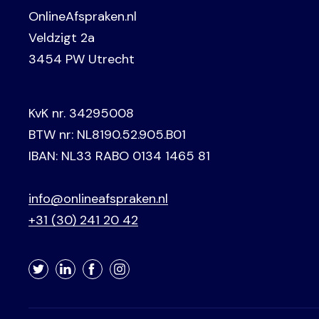
OnlineAfspraken.nl
Veldzigt 2a
3454 PW Utrecht
KvK nr. 34295008
BTW nr: NL8190.52.905.B01
IBAN: NL33 RABO 0134 1465 81
info@onlineafspraken.nl
+31 (30) 241 20 42
Twitter
LinkedIn
Facebook
Instagram