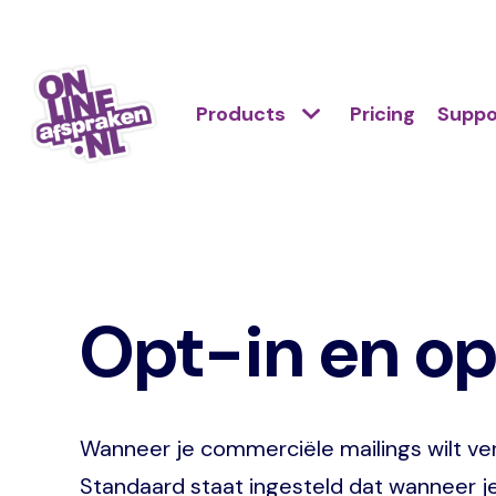
Skip
to
Action
main
Hoofdnavigatie
Primair
Products
Pricing
Suppo
links
content
menu
scroll
Onlineafspraken.nl
mobile
Opt-in en op
Wanneer je commerciële mailings wilt ver
Standaard staat ingesteld dat wanneer je