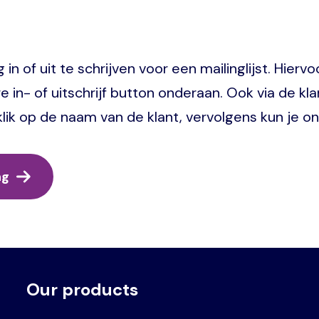
 of uit te schrijven voor een mailinglijst. Hiervoo
e in- of uitschrijf button onderaan. Ook via de kl
klik op de naam van de klant, vervolgens kun je on
ng
Our products
Voet
Primair
menu