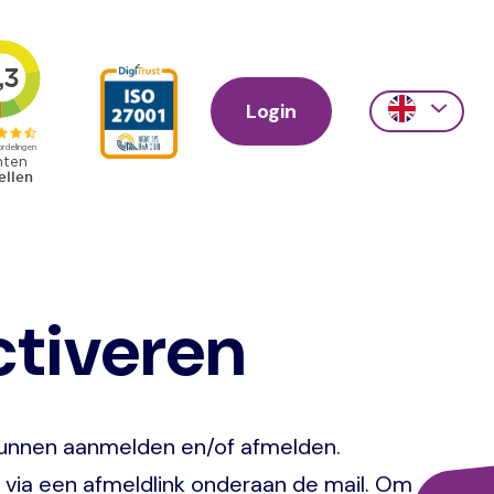
Login
Action
links
scroll
ctiveren
r kunnen aanmelden en/of afmelden.
 via een afmeldlink onderaan de mail. Om