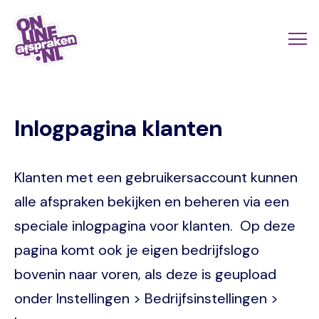
Skip
to
Actio
Ope
main
links
me
Onlineafspraken.nl
content
scroll
Inlogpagina klanten
mobi
Klanten met een gebruikersaccount kunnen
alle afspraken bekijken en beheren via een
speciale inlogpagina voor klanten. Op deze
pagina komt ook je eigen bedrijfslogo
bovenin naar voren, als deze is geupload
onder Instellingen > Bedrijfsinstellingen >