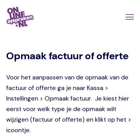
Skip
to
Actio
Ope
main
links
me
Onlineafspraken.nl
content
scroll
Opmaak factuur of offerte
mobi
Voor het aanpassen van de opmaak van de
factuur of offerte ga je naar Kassa >
Instellingen > Opmaak factuur. Je kiest hier
eerst voor welk type je de opmaak wilt
wijzigen (factuur of offerte) en klikt op het >
icoontje.