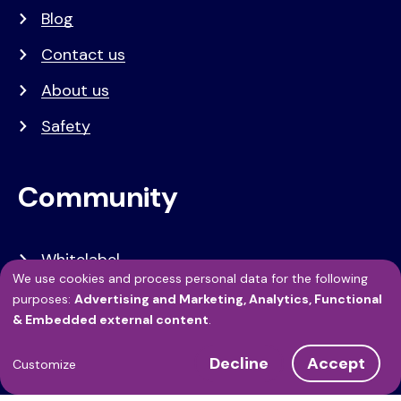
Blog
Contact us
About us
Safety
Community
Whitelabel
We use cookies and process personal data for the following
Developers
Use
purposes:
Advertising and Marketing, Analytics, Functional
& Embedded external content
.
API Referentie
of
Decline
Accept
personal
Referenties
Customize