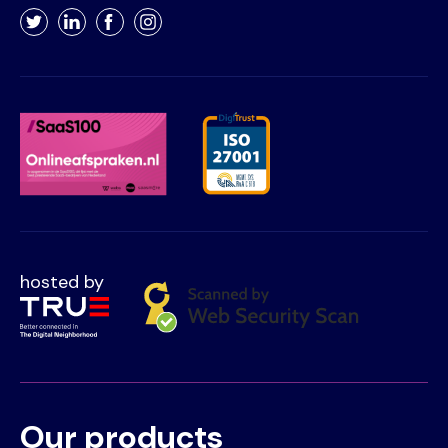
Twitter
LinkedIn
Facebook
Instagram
hosted by
Our products
Voet
Primair