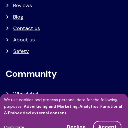
Reviews
Blog
Contact us
About us
Safety
Community
Whitelabel
We use cookies and process personal data for the following
Developers
Use
purposes:
Advertising and Marketing, Analytics, Functional
& Embedded external content
.
API Referentie
of
Decline
Accept
Customize