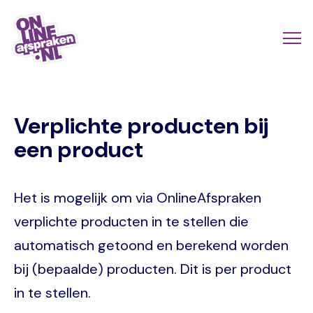
Skip
to
Actio
Ope
main
links
me
Onlineafspraken.nl
content
scroll
Verplichte producten bij
mobi
een product
Het is mogelijk om via OnlineAfspraken
verplichte producten in te stellen die
automatisch getoond en berekend worden
bij (bepaalde) producten. Dit is per product
in te stellen.