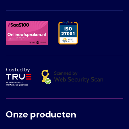
hosted by
Onze producten
Voet
Primair
menu