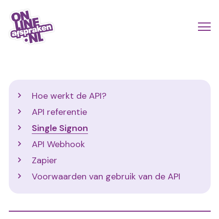
Naar
de
Actio
Ope
hoofdinhoud
links
me
Onlineafspraken.nl
scroll
mobi
Developers
Hoe werkt de API?
API referentie
Single Signon
API Webhook
Zapier
Voorwaarden van gebruik van de API