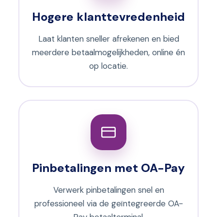
Hogere klanttevredenheid
Laat klanten sneller afrekenen en bied
meerdere betaalmogelijkheden, online én
op locatie.
Pinbetalingen met OA-Pay
Verwerk pinbetalingen snel en
professioneel via de geïntegreerde OA-