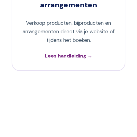
arrangementen
Verkoop producten, bijproducten en
arrangementen direct via je website of
tijdens het boeken.
Lees handleiding →