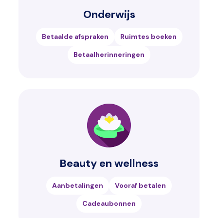
Onderwijs
Betaalde afspraken
Ruimtes boeken
Betaalherinneringen
Beauty en wellness
Aanbetalingen
Vooraf betalen
Cadeaubonnen