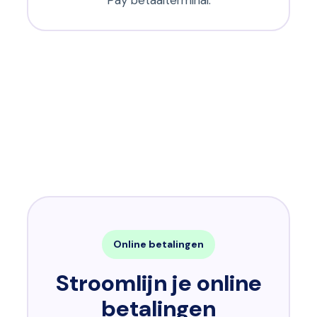
Pay betaalterminal.
Online betalingen
Stroomlijn je online
betalingen