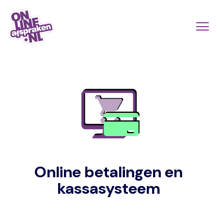
Naar
de
Actio
Ope
hoofdinhoud
links
me
Onlineafspraken.nl
scroll
mobi
Image
Online betalingen en
kassasysteem