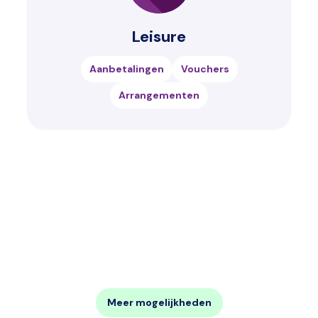
Leisure
Aanbetalingen
Vouchers
Arrangementen
Meer mogelijkheden