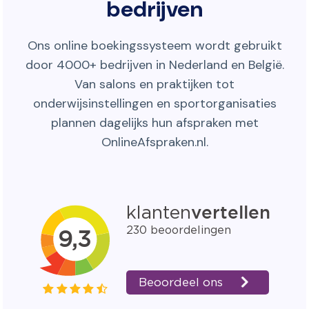
bedrijven
Ons online boekingssysteem wordt gebruikt
door 4000+ bedrijven in Nederland en België.
Van salons en praktijken tot
onderwijsinstellingen en sportorganisaties
plannen dagelijks hun afspraken met
OnlineAfspraken.nl.