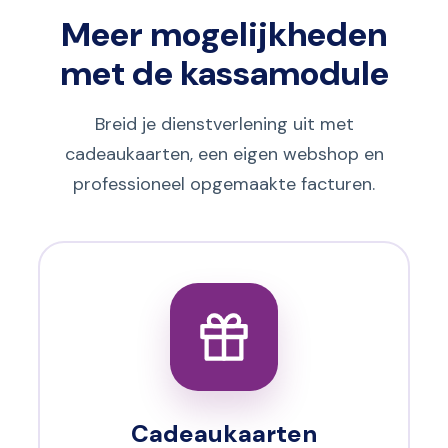
Meer mogelijkheden
met de kassamodule
Breid je dienstverlening uit met
cadeaukaarten, een eigen webshop en
professioneel opgemaakte facturen.
Cadeaukaarten