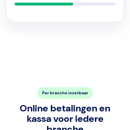
Per branche inzetbaar
Online betalingen en
kassa voor iedere
branche