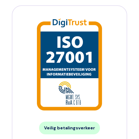
Veilig betalingsverkeer