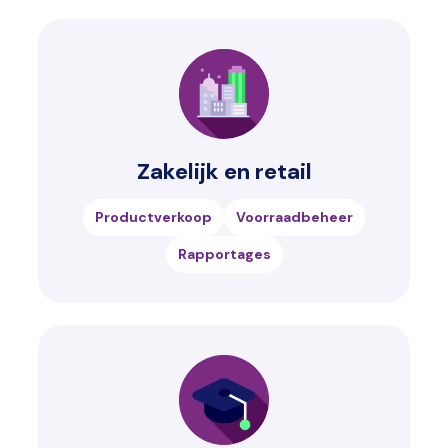
Zakelijk en retail
Productverkoop
Voorraadbeheer
Rapportages