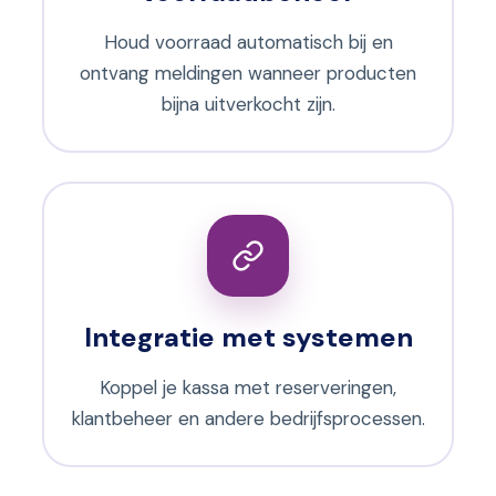
Houd voorraad automatisch bij en
ontvang meldingen wanneer producten
bijna uitverkocht zijn.
Integratie met systemen
Koppel je kassa met reserveringen,
klantbeheer en andere bedrijfsprocessen.