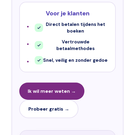
Voor je klanten
Direct betalen tijdens het
boeken
Vertrouwde
betaalmethodes
Snel, veilig en zonder gedoe
Ik wil meer weten →
Probeer gratis →