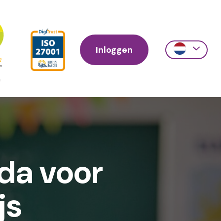
Inloggen
Action
links
scroll
da voor
js