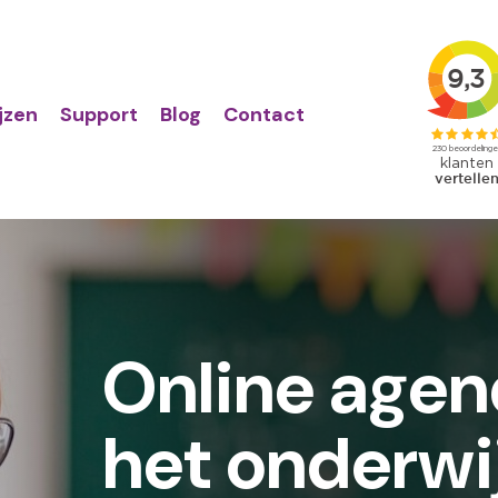
Action
Primair
links
menu
ijzen
Support
Blog
Contact
Online agen
het onderwi