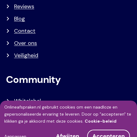
Reviews
Blog
Contact
Over ons
Veiligheid
Community
Whitelabel
Onlineafspraken.nl gebruikt cookies om een naadloze en
Developers
Gebruik
gepersonaliseerde ervaring te leveren. Door op "accepteren" te
klikken ga je akkoord met deze cookies.
Cookie-beleid
van
API Referentie
Afwijzen
Accepteren
Aanpassen