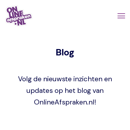
Naar
de
Actio
Ope
hoofdinhoud
links
me
Onlineafspraken.nl
scroll
Blog
mobi
Volg de nieuwste inzichten en
updates op het blog van
OnlineAfspraken.nl!