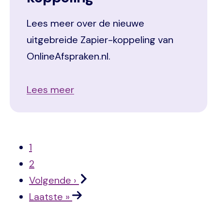
Lees meer over de nieuwe
uitgebreide Zapier-koppeling van
OnlineAfspraken.nl.
Lees meer
Paginering
Huidige
1
Pagina
2
Volgende ›
Laatste »