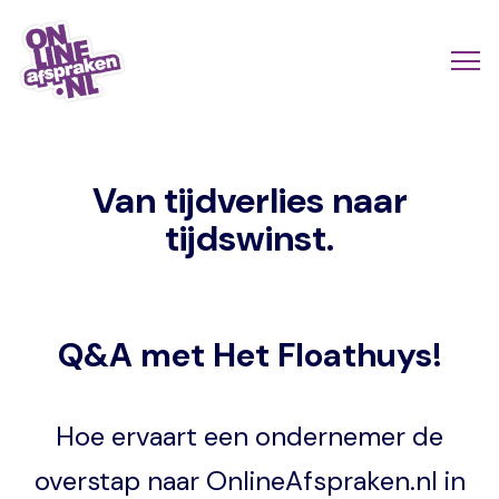
Naar
de
Actio
Ope
hoofdinhoud
links
me
Onlineafspraken.nl
scroll
Van tijdverlies naar
mobi
tijdswinst.
Q&A met Het Floathuys!
Hoe ervaart een ondernemer de
overstap naar OnlineAfspraken.nl in