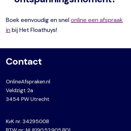
Boek eenvoudig en snel
online een afspraak
in
bij Het Floathuys!
Contact
OnlineAfspraken.nl
Veldzigt 2a
3454 PW Utrecht
KvK nr. 34295008
BTW nr: NL8190.52.905.B01