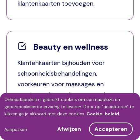
klantenkaarten toevoegen.
Beauty en wellness
Klantenkaarten bijhouden voor
schoonheidsbehandelingen,
voorkeuren voor massages en
overige wellness diensten opslaan,
Onlineafspraken.nl gebruikt cookies om een naadloze en
klant nieuwe afspraken laten
Gebruik
gepersonaliseerde ervaring te leveren. Door op "accepteren" te
klikken ga je akkoord met deze cookies.
Cookie-beleid
inplannen.
van
Afwijzen
Accepteren
persoonsgegevens
Aanpassen