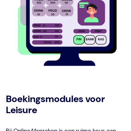
Boekingsmodules voor
Leisure
Bij OnlineAfspraken is een ruime keus aan