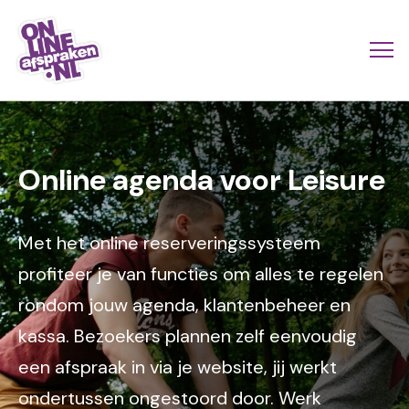
Naar
de
Actio
Ope
hoofdinhoud
links
me
Onlineafspraken.nl
Image
scroll
mobi
Online agenda voor Leisure
Met het online reserveringssysteem
profiteer je van functies om alles te regelen
rondom jouw agenda, klantenbeheer en
kassa. Bezoekers plannen zelf eenvoudig
een afspraak in via je website, jij werkt
ondertussen ongestoord door. Werk