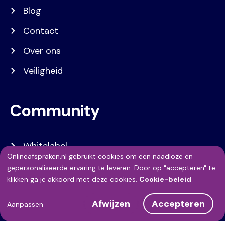
Blog
Contact
Over ons
Veiligheid
Community
Whitelabel
Onlineafspraken.nl gebruikt cookies om een naadloze en
Developers
Gebruik
gepersonaliseerde ervaring te leveren. Door op "accepteren" te
klikken ga je akkoord met deze cookies.
Cookie-beleid
API Referentie
van
Afwijzen
Accepteren
persoonsgegevens
Referenties
Aanpassen