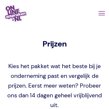
Naar
de
Actio
Ope
hoofdinhoud
links
me
Onlineafspraken.nl
scroll
Prijzen
mobi
Kies het pakket wat het beste bij je
onderneming past en vergelijk de
prijzen. Eerst meer weten? Probeer
ons dan 14 dagen geheel vrijblijvend
uit.