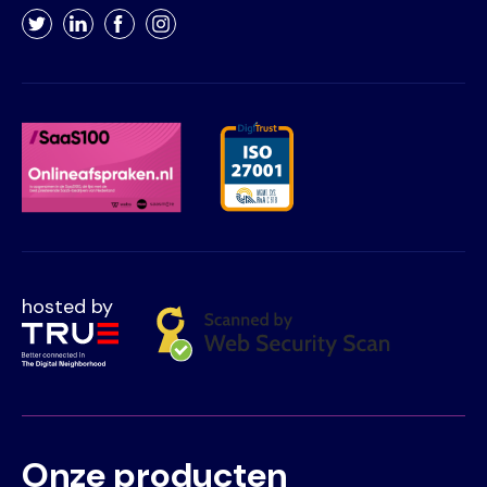
Twitter
LinkedIn
Facebook
Instagram
hosted by
Onze producten
Voet
Primair