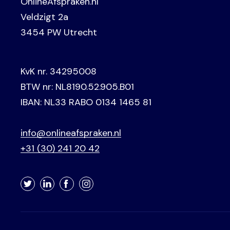
OnlineAfspraken.nl
Veldzigt 2a
3454 PW Utrecht
KvK nr. 34295008
BTW nr: NL8190.52.905.B01
IBAN: NL33 RABO 0134 1465 81
info@onlineafspraken.nl
+31 (30) 241 20 42
Twitter
LinkedIn
Facebook
Instagram