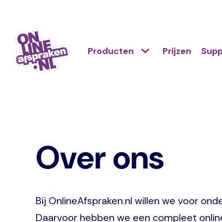
Naar
de
Action
hoofdinhoud
Hoofdnavigatie
Primair
Producten
Prijzen
Supp
links
menu
scroll
Onlineafspraken.nl
mobile
Over ons
Bij OnlineAfspraken.nl willen we voor o
Daarvoor hebben we een compleet online