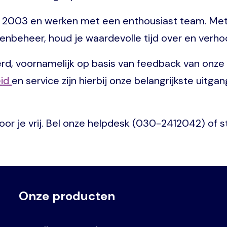
 in 2003 en werken met een enthousiast team. Met
nbeheer, houd je waardevolle tijd over en verhoog
d, voornamelijk op basis van feedback van onze kl
eid
en service zijn hierbij onze belangrijkste uitg
or je vrij. Bel onze helpdesk (030-2412042) of s
Onze producten
Voet
Primair
menu