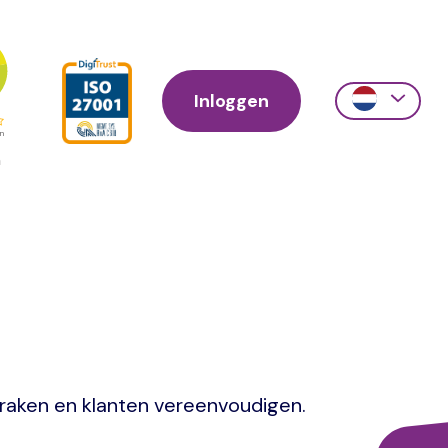
Inloggen
Action
links
scroll
praken en klanten vereenvoudigen.