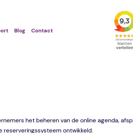
Action
Primair
links
menu
ort
Blog
Contact
ndernemers het beheren van de online agenda, afs
 reserveringssysteem ontwikkeld.