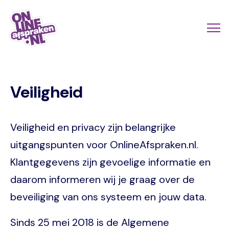
Naar
de
Actio
Ope
hoofdinhoud
links
me
Onlineafspraken.nl
scroll
Veiligheid
mobi
Veiligheid en privacy zijn belangrijke
uitgangspunten voor OnlineAfspraken.nl.
Klantgegevens zijn gevoelige informatie en
daarom informeren wij je graag over de
beveiliging van ons systeem en jouw data.
Sinds 25 mei 2018 is de Algemene