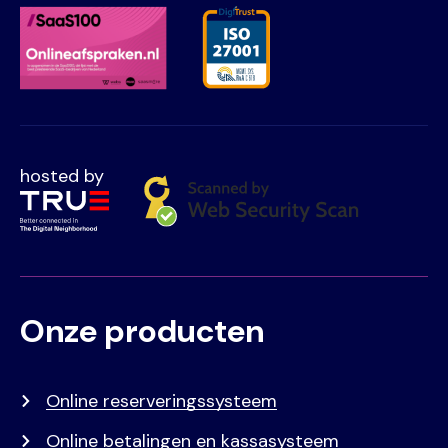
hosted by
Onze producten
Voet
Primair
menu
Online reserveringssysteem
Online betalingen en kassasysteem