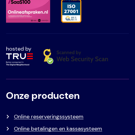
hosted by
Onze producten
Voet
Primair
menu
Online reserveringssysteem
Online betalingen en kassasysteem