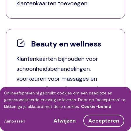
klantenkaarten toevoegen.
Beauty en wellness
Klantenkaarten bijhouden voor
schoonheidsbehandelingen,
voorkeuren voor massages en
overige wellness diensten opslaan,
Onlineafspraken.nl gebruikt cookies om een naadloze en
klant nieuwe afspraken laten
Gebruik
gepersonaliseerde ervaring te leveren. Door op "accepteren" te
klikken ga je akkoord met deze cookies.
Cookie-beleid
inplannen.
van
Afwijzen
Accepteren
persoonsgegevens
Aanpassen