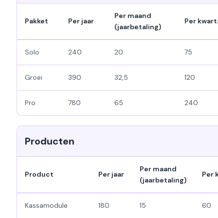
Per maand
Pakket
Per jaar
Per kwart
(jaarbetaling)
Solo
240
20
75
Groei
390
32,5
120
Pro
780
65
240
Producten
Per maand
Product
Per jaar
Per 
(jaarbetaling)
Kassamodule
180
15
60