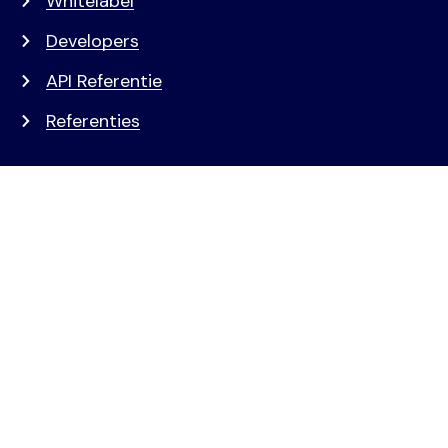
Whitelabel
Developers
API Referentie
Referenties