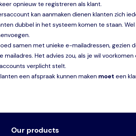
 keer opnieuw te registreren als klant.
kersaccount kan aanmaken dienen klanten zich ied
 klanten dubbel in het systeem komen te staan. Wel
amenvoegen.
oed samen met unieke e-mailadressen, gezien de k
 mailadres. Het advies zou, als je wil voorkome
accounts verplicht stelt.
e klanten een afspraak kunnen maken
moet
een kla
Our products
Voet
Primair