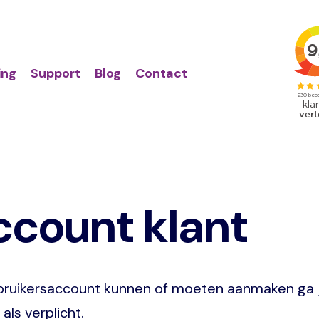
Action
Primair
links
menu
ing
Support
Blog
Contact
ccount klant
 gebruikersaccount kunnen of moeten aanmaken ga j
als verplicht.