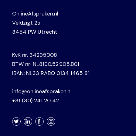
OnlineAfspraken.nl
Veldzigt 2a
3454 PW Utrecht
KvK nr. 34295008
BTW nr: NL8190.52.905.B01
IBAN: NL33 RABO 0134 1465 81
info@onlineafspraken.nl
+31 (30) 241 20 42
Twitter
LinkedIn
Facebook
Instagram