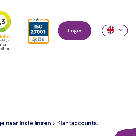
Login
Action
links
scroll
e naar Instellingen > Klantaccounts.