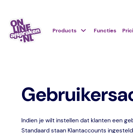
Skip
to
Action
main
Hoofdnavigatie
Primair
Products
Functies
Pric
links
content
menu
scroll
Onlineafspraken.nl
mobile
Gebruikersa
Indien je wilt instellen dat klanten een
Standaard staan Klantaccounts ingesteld 