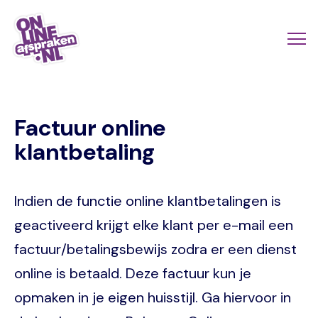
Skip
to
Actio
Ope
main
links
me
Onlineafspraken.nl
content
scroll
Factuur online
mobi
klantbetaling
Indien de functie online klantbetalingen is
geactiveerd krijgt elke klant per e-mail een
factuur/betalingsbewijs zodra er een dienst
online is betaald. Deze factuur kun je
opmaken in je eigen huisstijl. Ga hiervoor in