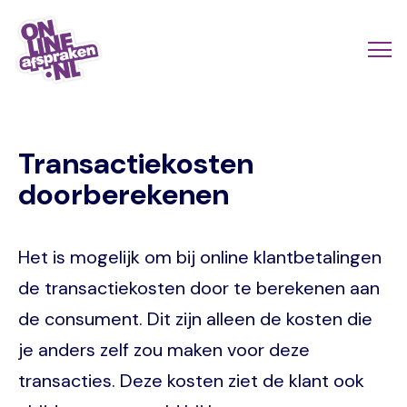
Skip
to
Actio
Ope
main
links
me
Onlineafspraken.nl
content
scroll
Transactiekosten
mobi
doorberekenen
Het is mogelijk om bij online klantbetalingen
de transactiekosten door te berekenen aan
de consument. Dit zijn alleen de kosten die
je anders zelf zou maken voor deze
transacties. Deze kosten ziet de klant ook