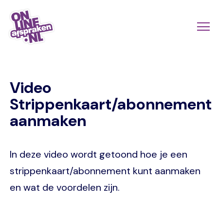
Skip
to
Actio
Ope
main
links
me
Onlineafspraken.nl
content
scroll
Video
mobi
Strippenkaart/abonnement
aanmaken
In deze video wordt getoond hoe je een
strippenkaart/abonnement kunt aanmaken
en wat de voordelen zijn.