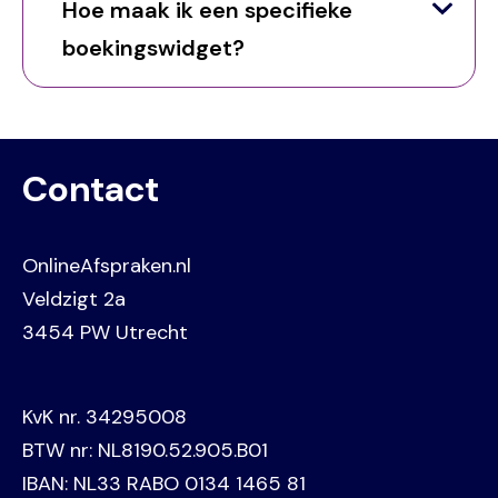
Hoe maak ik een specifieke
boekingswidget?
Contact
OnlineAfspraken.nl
Veldzigt 2a
3454 PW Utrecht
KvK nr. 34295008
BTW nr: NL8190.52.905.B01
IBAN: NL33 RABO 0134 1465 81