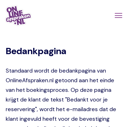
Skip
to
Actio
Ope
main
links
me
Onlineafspraken.nl
content
scroll
Bedankpagina
mobi
Standaard wordt de bedankpagina van
OnlineAfspraken.nl getoond aan het einde
van het boekingsproces. Op deze pagina
krijgt de klant de tekst "Bedankt voor je
reservering", wordt het e-mailadres dat de
klant ingevuld heeft voor de bevestiging