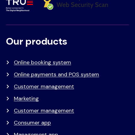
Our products
Voet
Primair
menu
Online booking system
Online payments and POS system
Customer management
Marketing
Customer management
Consumer app
Management app