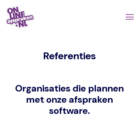
Skip
to
Actio
Ope
main
links
me
Onlineafspraken.nl
content
scroll
Referenties
mobi
Organisaties die plannen
met onze afspraken
software.