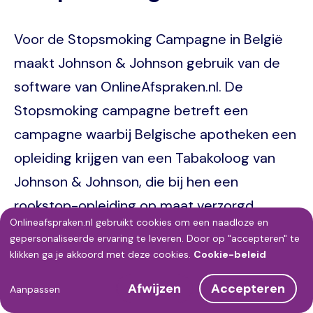
Voor de Stopsmoking Campagne in België
maakt Johnson & Johnson gebruik van de
software van OnlineAfspraken.nl. De
Stopsmoking campagne betreft een
campagne waarbij Belgische apotheken een
opleiding krijgen van een Tabakoloog van
Johnson & Johnson, die bij hen een
rookstop-opleiding op maat verzorgd.
Onlineafspraken.nl gebruikt cookies om een naadloze en
Gebruik
gepersonaliseerde ervaring te leveren. Door op "accepteren" te
Image
klikken ga je akkoord met deze cookies.
Cookie-beleid
van
Afwijzen
Accepteren
persoonsgegevens
Aanpassen