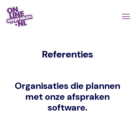
Naar
de
Actio
Ope
hoofdinhoud
links
me
Onlineafspraken.nl
scroll
Referenties
mobi
Organisaties die plannen
met onze afspraken
software.