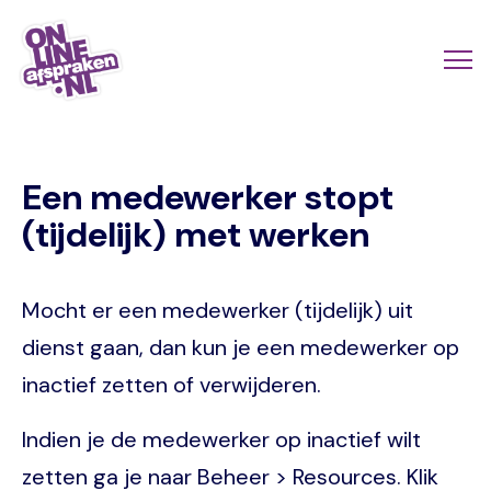
Skip
to
Actio
Ope
main
links
me
Onlineafspraken.nl
content
scroll
Een medewerker stopt
mobi
(tijdelijk) met werken
Mocht er een medewerker (tijdelijk) uit
dienst gaan, dan kun je een medewerker op
inactief zetten of verwijderen.
Indien je de medewerker op inactief wilt
zetten ga je naar Beheer > Resources. Klik