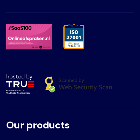
hosted by
Our products
Voet
Primair
menu