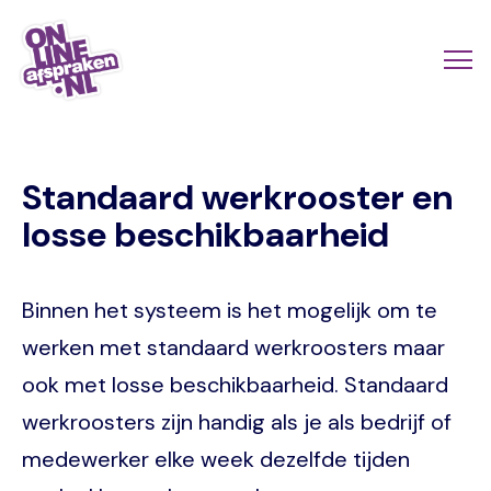
Skip
to
Actio
Ope
main
links
me
Onlineafspraken.nl
content
scroll
Standaard werkrooster en
mobi
losse beschikbaarheid
Binnen het systeem is het mogelijk om te
werken met standaard werkroosters maar
ook met losse beschikbaarheid. Standaard
werkroosters zijn handig als je als bedrijf of
medewerker elke week dezelfde tijden