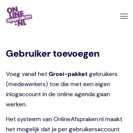
Skip
to
Actio
Ope
main
links
me
Onlineafspraken.nl
content
scroll
Gebruiker toevoegen
mobi
Voeg vanaf het
Groei-pakket
gebruikers
(medewerkers) toe die met een eigen
inlogaccount in de online agenda gaan
werken.
Het systeem van OnlineAfspraken.nl maakt
het mogelijk dat je per gebruikersaccount