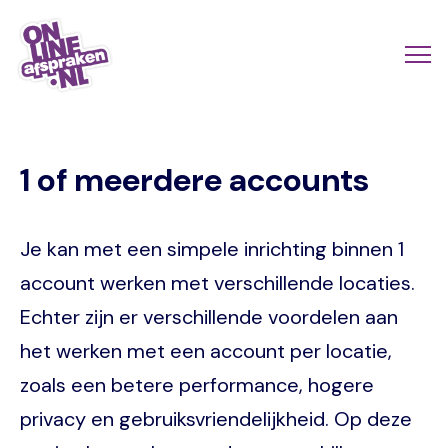
Skip
to
Actio
Ope
main
links
me
Onlineafspraken.nl
content
scroll
1 of meerdere accounts
mobi
Je kan met een simpele inrichting binnen 1
account werken met verschillende locaties.
Echter zijn er verschillende voordelen aan
het werken met een account per locatie,
zoals een betere performance, hogere
privacy en gebruiksvriendelijkheid. Op deze