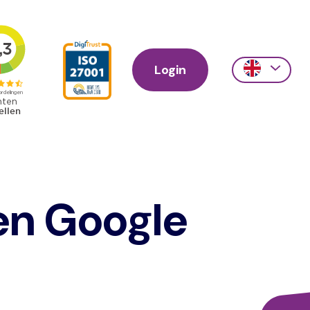
Login
Action
links
scroll
en Google