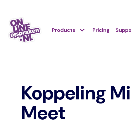
Skip
to
Action
main
Hoofdnavigatie
Primair
Products
Pricing
Suppo
links
content
menu
scroll
Onlineafspraken.nl
mobile
Koppeling Mi
Meet