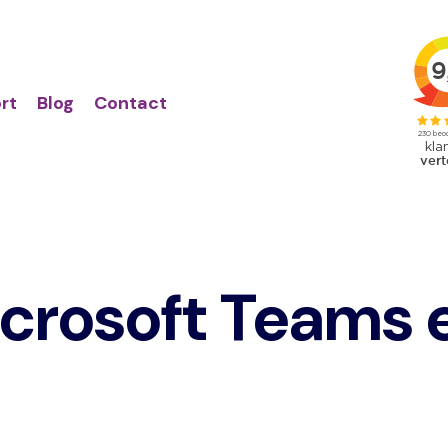
Action
Primair
links
menu
rt
Blog
Contact
crosoft Teams 