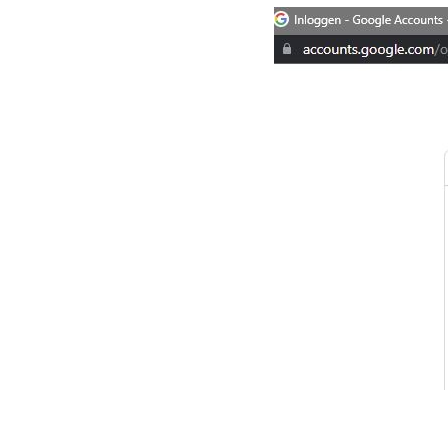
Image