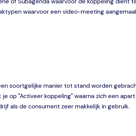
ene of Subagenda waarvoor de koppeling dient t
aaktypen waarvoor een video-meeting aangemaakt 
n soortgelijke manier tot stand worden gebracht.
ik je op "Activeer koppeling" waarna zich een apa
rijf als de consument zeer makkelijk in gebruik.