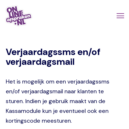
Skip
to
Actio
Ope
main
links
me
Onlineafspraken.nl
content
scroll
Verjaardagssms en/of
mobi
verjaardagsmail
Het is mogelijk om een verjaardagssms
en/of verjaardagsmail naar klanten te
sturen. Indien je gebruik maakt van de
Kassamodule kun je eventueel ook een
kortingscode meesturen.