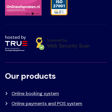
hosted by
Our products
Voet
Primair
menu
Online booking system
Online payments and POS system