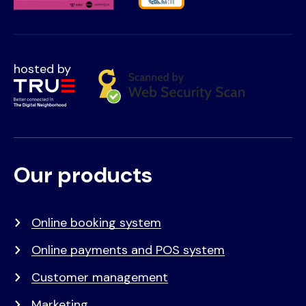
hosted by
Our products
Voet
Primair
menu
Online booking system
Online payments and POS system
Customer management
Marketing