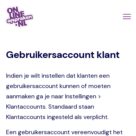
Skip
to
Actio
Ope
main
links
me
Onlineafspraken.nl
content
scroll
Gebruikersaccount klant
mobi
Indien je wilt instellen dat klanten een
gebruikersaccount kunnen of moeten
aanmaken ga je naar Instellingen >
Klantaccounts. Standaard staan
Klantaccounts ingesteld als verplicht.
Een gebruikersaccount vereenvoudigt het