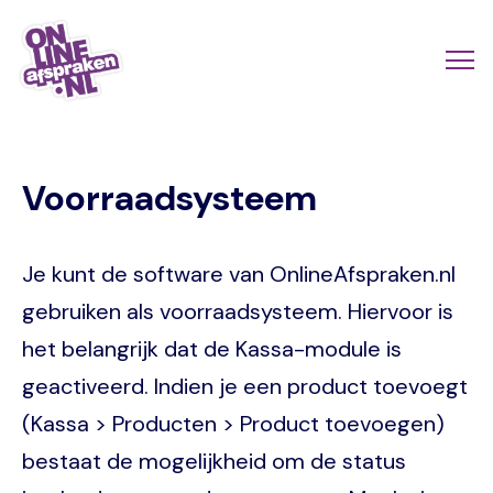
Skip
to
Actio
Ope
main
links
me
Onlineafspraken.nl
content
scroll
Voorraadsysteem
mobi
Je kunt de software van OnlineAfspraken.nl
gebruiken als voorraadsysteem. Hiervoor is
het belangrijk dat de Kassa-module is
geactiveerd. Indien je een product toevoegt
(Kassa > Producten > Product toevoegen)
bestaat de mogelijkheid om de status