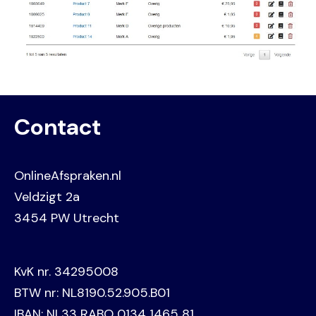
Contact
OnlineAfspraken.nl
Veldzigt 2a
3454 PW Utrecht
KvK nr. 34295008
BTW nr: NL8190.52.905.B01
IBAN: NL33 RABO 0134 1465 81