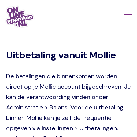
Skip
to
Actio
Ope
main
links
me
Onlineafspraken.nl
content
scroll
Uitbetaling vanuit Mollie
mobi
De betalingen die binnenkomen worden
direct op je Mollie account bijgeschreven. Je
kan de verantwoording vinden onder
Administratie > Balans. Voor de uitbetaling
binnen Mollie kan je zelf de frequentie
opgeven via Instellingen > Uitbetalingen,