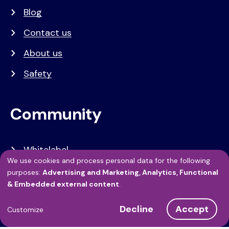
Blog
Contact us
About us
Safety
Community
Whitelabel
We use cookies and process personal data for the following
Developers
Use
purposes:
Advertising and Marketing, Analytics, Functional
& Embedded external content
.
API Referentie
of
Decline
Accept
personal
Customize
Referenties