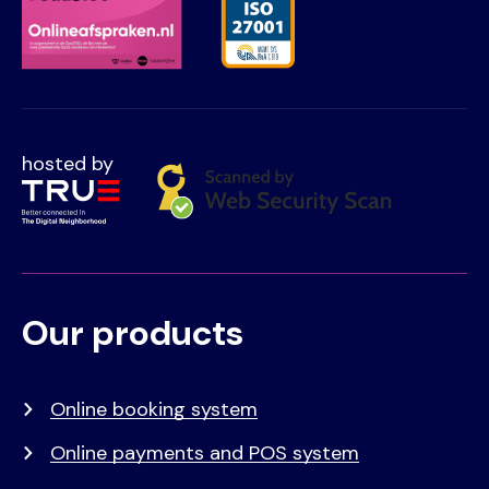
hosted by
Our products
Voet
Primair
menu
Online booking system
Online payments and POS system