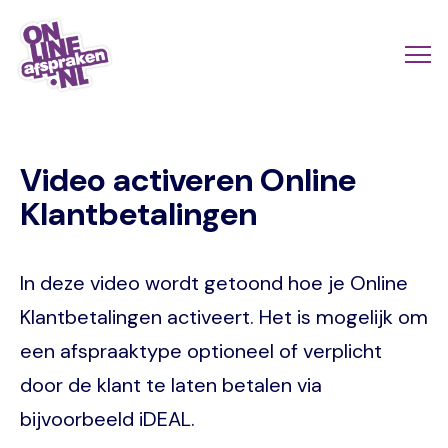
Skip
to
Actio
Ope
main
links
me
Onlineafspraken.nl
content
scroll
Video activeren Online
mobi
Klantbetalingen
In deze video wordt getoond hoe je Online
Klantbetalingen activeert. Het is mogelijk om
een afspraaktype optioneel of verplicht
door de klant te laten betalen via
bijvoorbeeld iDEAL.