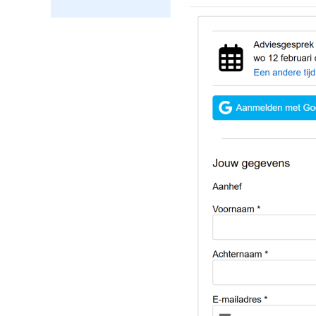
Image