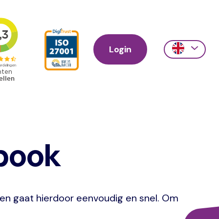
Login
Action
links
scroll
ebook
en gaat hierdoor eenvoudig en snel. Om