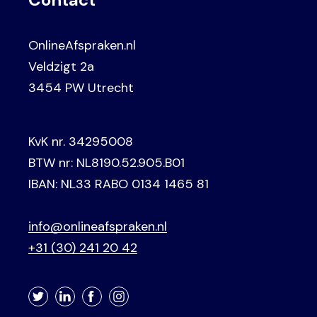
OnlineAfspraken.nl
Veldzigt 2a
3454 PW Utrecht
KvK nr. 34295008
BTW nr: NL8190.52.905.B01
IBAN: NL33 RABO 0134 1465 81
info@onlineafspraken.nl
+31 (30) 241 20 42
Twitter
LinkedIn
Facebook
Instagram