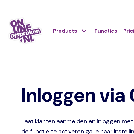
Skip
to
Action
main
Hoofdnavigatie
Primair
Products
Functies
Pric
links
content
menu
scroll
Onlineafspraken.nl
mobile
Inloggen via
Laat klanten aanmelden en inloggen met
de functie te activeren ga je naar Instell