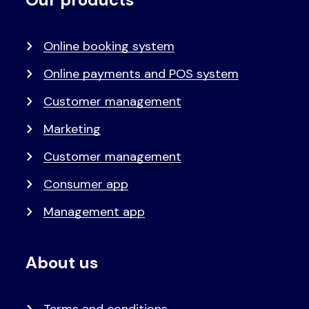
Voet
Primair
menu
Online booking system
Online payments and POS system
Customer management
Marketing
Customer management
Consumer app
Management app
About us
Terms and conditions