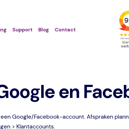
Action
Primair
links
menu
ing
Support
Blog
Contact
 Google en Fac
 een Google/Facebook-account. Afspraken plann
ingen > Klantaccounts.