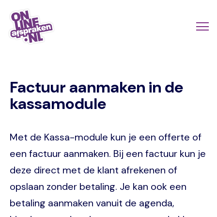
Skip
to
Actio
Ope
main
links
me
Onlineafspraken.nl
content
scroll
Factuur aanmaken in de
mobi
kassamodule
Met de Kassa-module kun je een offerte of
een factuur aanmaken. Bij een factuur kun je
deze direct met de klant afrekenen of
opslaan zonder betaling. Je kan ook een
betaling aanmaken vanuit de agenda,