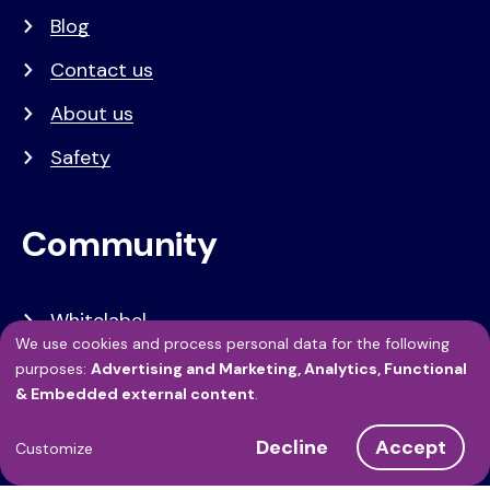
Blog
Contact us
About us
Safety
Community
Whitelabel
We use cookies and process personal data for the following
Developers
Use
purposes:
Advertising and Marketing, Analytics, Functional
& Embedded external content
.
API Referentie
of
Decline
Accept
personal
Customize
Referenties