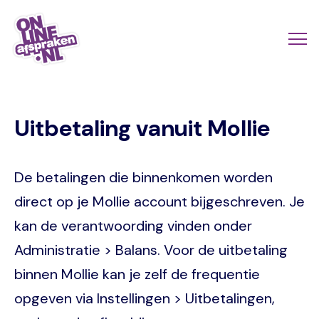
Skip
to
Actio
Ope
main
links
me
Onlineafspraken.nl
content
scroll
Uitbetaling vanuit Mollie
mobi
De betalingen die binnenkomen worden
direct op je Mollie account bijgeschreven. Je
kan de verantwoording vinden onder
Administratie > Balans. Voor de uitbetaling
binnen Mollie kan je zelf de frequentie
opgeven via Instellingen > Uitbetalingen,