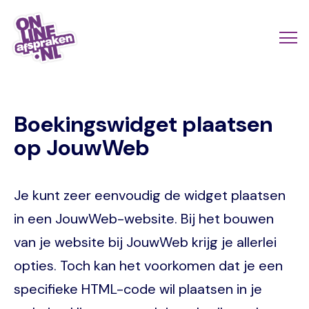
Skip
to
Actio
Ope
main
links
me
Onlineafspraken.nl
content
scroll
Boekingswidget plaatsen
mobi
op JouwWeb
Je kunt zeer eenvoudig de widget plaatsen
in een JouwWeb-website. Bij het bouwen
van je website bij JouwWeb krijg je allerlei
opties. Toch kan het voorkomen dat je een
specifieke HTML-code wil plaatsen in je