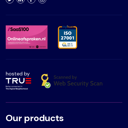
Twitter
LinkedIn
Facebook
Instagram
hosted by
Our products
Voet
Primair
menu