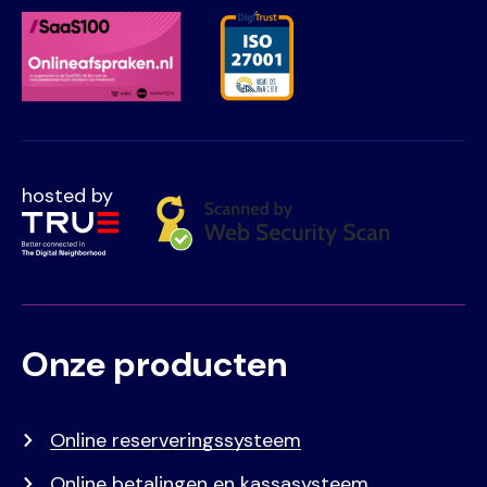
hosted by
Onze producten
Voet
Primair
menu
Online reserveringssysteem
Online betalingen en kassasysteem