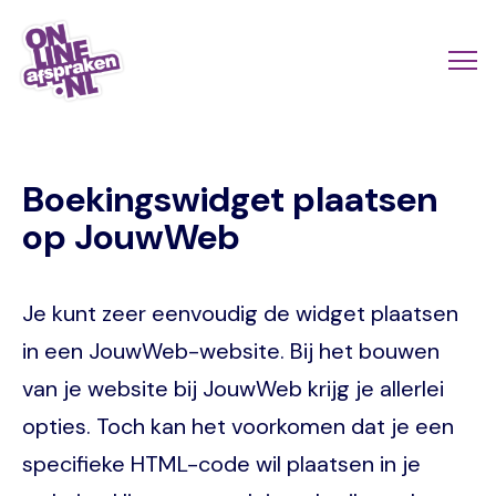
Naar
de
Actio
Ope
hoofdinhoud
links
me
Onlineafspraken.nl
scroll
Boekingswidget plaatsen
mobi
op JouwWeb
Je kunt zeer eenvoudig de widget plaatsen
in een JouwWeb-website. Bij het bouwen
van je website bij JouwWeb krijg je allerlei
opties. Toch kan het voorkomen dat je een
specifieke HTML-code wil plaatsen in je