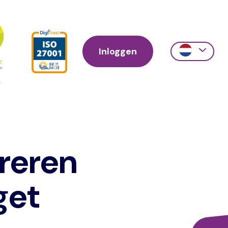
Inloggen
Action
links
scroll
reren
get