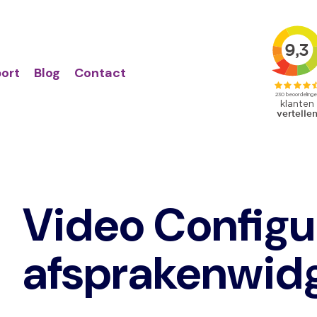
Action
Primair
links
menu
ort
Blog
Contact
Video Configu
afsprakenwid