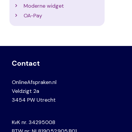
Moderne widget
OA-Pay
Contact
OnlineAfspraken.nl
Veldzigt 2a
3454 PW Utrecht
KvK nr. 34295008
BTW nr: NL8190.52.905.B01