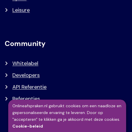
Leisure
Community
Whitelabel
Developers
API Referentie
Referenties
Onlineafspraken.nl gebruikt cookies om een naadloze en
gepersonaliseerde ervaring te leveren. Door op
Gebruik
"accepteren" te klikken ga je akkoord met deze cookies.
Cookie-beleid