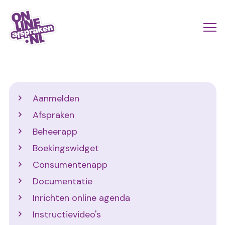
Naar
de
Actio
Ope
hoofdinhoud
links
me
Onlineafspraken.nl
scroll
mobi
Support
Aanmelden
Afspraken
Beheerapp
Boekingswidget
Consumentenapp
Documentatie
Inrichten online agenda
Instructievideo's