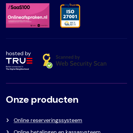
hosted by
Onze producten
Voet
Primair
menu
Online reserveringssysteem
Online betalingen en kassasysteem