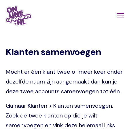
Naar
de
Actio
Ope
hoofdinhoud
links
me
Onlineafspraken.nl
scroll
Klanten samenvoegen
mobi
Mocht er één klant twee of meer keer onder
dezelfde naam zijn aangemaakt dan kun je
deze twee accounts samenvoegen tot één.
Ga naar Klanten > Klanten samenvoegen.
Zoek de twee klanten op die je wilt
samenvoegen en vink deze helemaal links