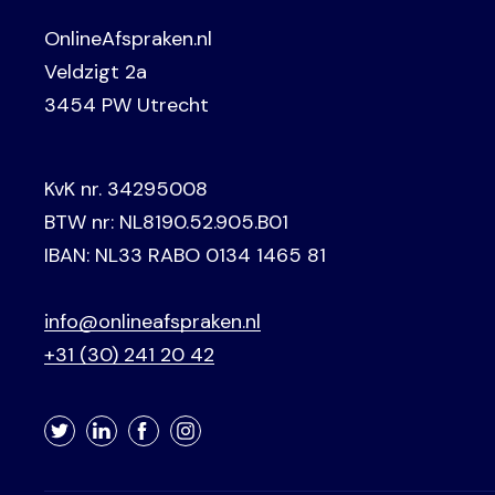
OnlineAfspraken.nl
Veldzigt 2a
3454 PW Utrecht
KvK nr. 34295008
BTW nr: NL8190.52.905.B01
IBAN: NL33 RABO 0134 1465 81
info@onlineafspraken.nl
+31 (30) 241 20 42
Twitter
LinkedIn
Facebook
Instagram