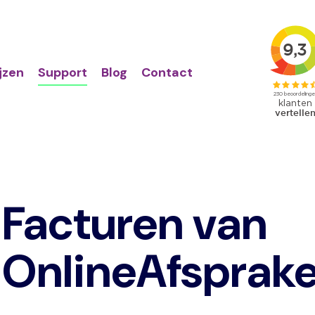
Action
Primair
links
menu
ijzen
Support
Blog
Contact
Facturen van
OnlineAfsprake