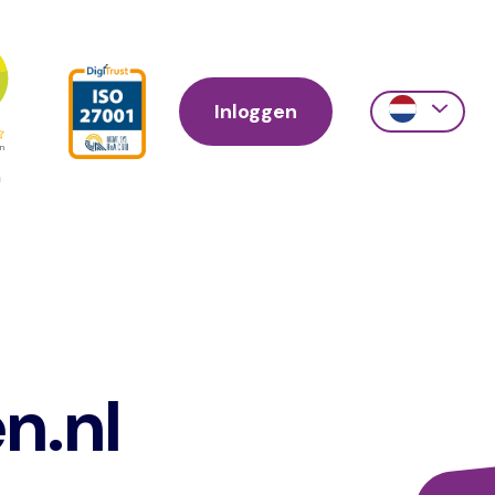
Inloggen
Action
links
scroll
n.nl