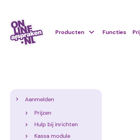
Naar
de
Action
hoofdinhoud
Hoofdnavigatie
Primair
Producten
Functies
Pr
links
menu
scroll
Onlineafspraken.nl
mobile
Support
Aanmelden
Prijzen
Hulp bij inrichten
Kassa module