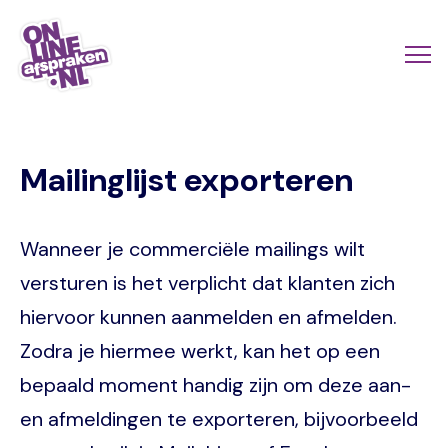
Naar
de
Actio
Ope
hoofdinhoud
links
me
Onlineafspraken.nl
scroll
Mailinglijst exporteren
mobi
Wanneer je commerciële mailings wilt
versturen is het verplicht dat klanten zich
hiervoor kunnen aanmelden en afmelden.
Zodra je hiermee werkt, kan het op een
bepaald moment handig zijn om deze aan-
en afmeldingen te exporteren, bijvoorbeeld