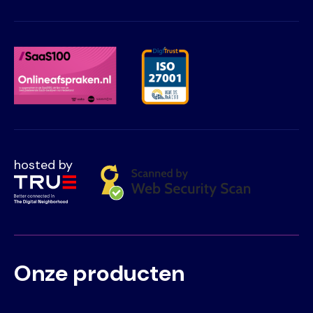
hosted by
Onze producten
Voet
Primair
menu