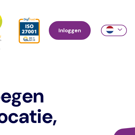
Inloggen
Action
links
scroll
oegen
ocatie,