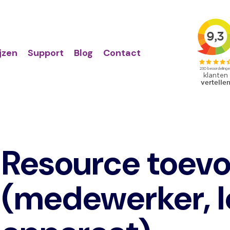
Action
Primair
links
menu
ijzen
Support
Blog
Contact
Resource toev
(medewerker, l