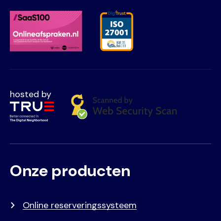
hosted by
Onze producten
Voet
Primair
menu
Online reserveringssysteem