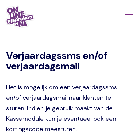
Naar
de
Actio
Ope
hoofdinhoud
links
me
Onlineafspraken.nl
scroll
Verjaardagssms en/of
mobi
verjaardagsmail
Het is mogelijk om een verjaardagssms
en/of verjaardagsmail naar klanten te
sturen. Indien je gebruik maakt van de
Kassamodule kun je eventueel ook een
kortingscode meesturen.