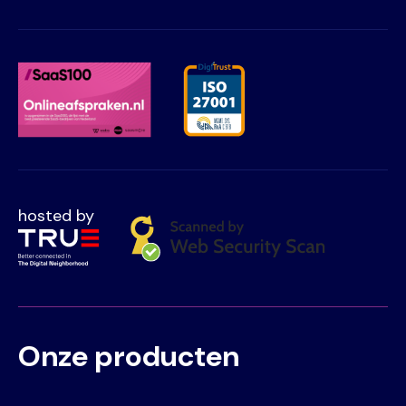
hosted by
Onze producten
Voet
Primair
menu