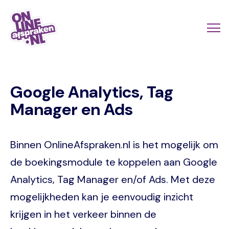
Naar
de
Actio
Ope
hoofdinhoud
links
me
Onlineafspraken.nl
scroll
Google Analytics, Tag
mobi
Manager en Ads
Binnen OnlineAfspraken.nl is het mogelijk om
de boekingsmodule te koppelen aan Google
Analytics, Tag Manager en/of Ads. Met deze
mogelijkheden kan je eenvoudig inzicht
krijgen in het verkeer binnen de